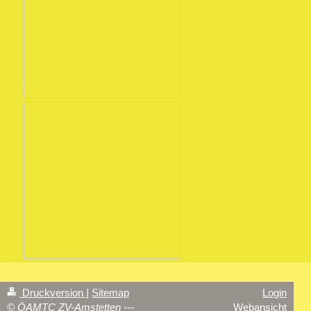
Druckversion
|
Sitemap
Login
© ÖAMTC ZV-Amstetten ---
Webansicht